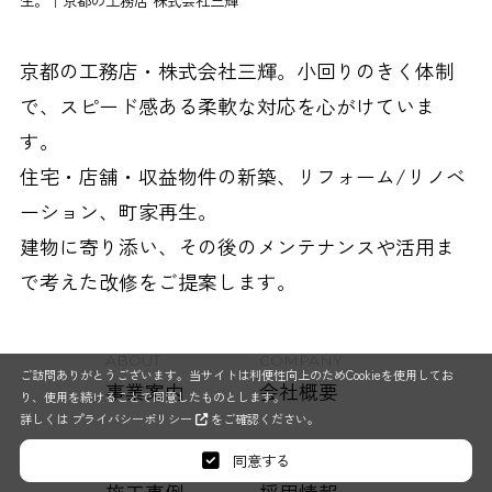
京都の工務店・株式会社三輝。小回りのきく体制
で、スピード感ある柔軟な対応を心がけていま
す。
住宅・店舗・収益物件の新築、リフォーム/リノベ
ーション、町家再生。
建物に寄り添い、その後のメンテナンスや活用ま
で考えた改修をご提案します。
ABOUT
COMPANY
ご訪問ありがとうございます。当サイトは利便性向上のためCookieを使用してお
事業案内
会社概要
り、使用を続けることで同意したものとします。
詳しくは
プライバシーポリシー
をご確認ください。
同意する
GALLERY
RECRUIT